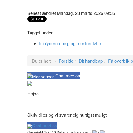
Senest ændret Mandag, 23 marts 2026 09:35
Tagget under
Isbryderordning og mentorstøtte
Du er her:
Forside
Dit handicap
Få overblik 
Chat med os
Hejsa,
Skriv til os og vi svarer dig hurtigst muligt!
Chat med os
Copyright © 2016 Delamotte handicap •
•