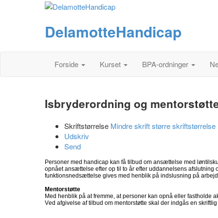
DelamotteHandicap
Forside
Kurset
BPA-ordninger
N
Isbryderordning og mentorstøtt
Skriftstørrelse
Mindre skrift
større skriftstørrelse
Udskriv
Send
Personer med handicap kan få tilbud om ansættelse med løntilskud
opnået ansættelse efter op til to år efter uddannelsens afslutnin
funktionsnedsættelse gives med henblik på indslusning på arbej
Mentorstøtte
Med henblik på at fremme, at personer kan opnå eller fastholde akt
Ved afgivelse af tilbud om mentorstøtte skal der indgås en skriftl